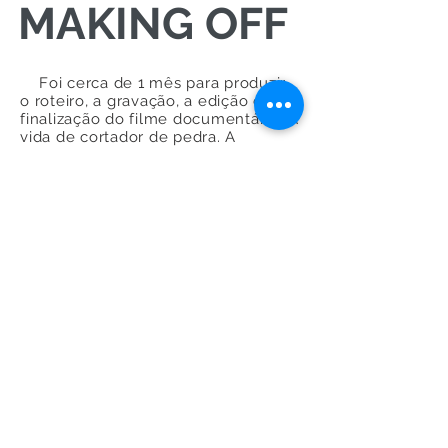
MAKING OFF
Foi cerca de 1 mês para produzir
o roteiro, a gravação, a edição e a
finalização do filme documentário “A
vida de cortador de pedra. A
produção do vídeo foi bastante
complexa, pois queríamos algo
espontâneo vindo dos trabalhadores
e que contasse a real história de
como é a lida com as pedras.