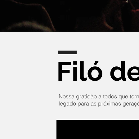
Filó d
Nossa gratidão a todos que torn
legado para as próximas geraç