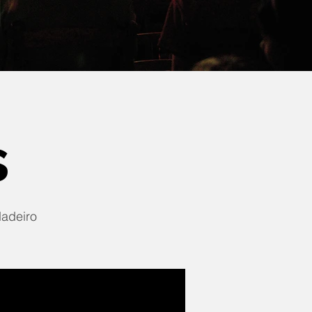
s
dadeiro